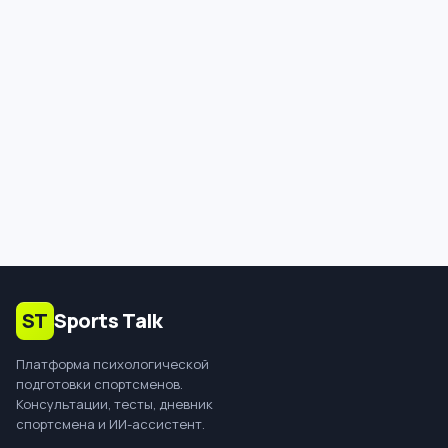
В подписку один раз входит
диагностическая консультация:
определим вектор работы и подберём
специалиста под ваш запрос.
ST
Sports Talk
Платформа психологической
подготовки спортсменов.
Консультации, тесты, дневник
спортсмена и ИИ-ассистент.